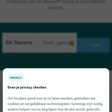
Producten van Six Ravens® vind je in verschillende
winkels.
ZOEK
PRIVACY
Sorry, we kunnen Six Ravens op dit moment niet vinden. Als u
weet waar Six Ravens te vinden is, zouden we het erg op prijs
Even je privacy checken
stellen als u ons dat laat weten.
Om locabee goed voor je te laten werken, gebruiken we
cookies en vergelijkbare technologieen. Sommige zijn nodig,
andere helpen ons te begrijpen hoe de site wordt gebruikt,