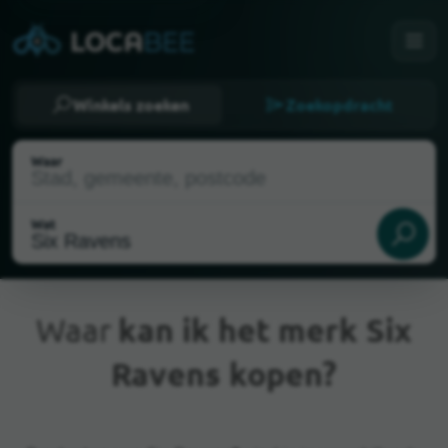
Winkels zoeken
Zoekopdracht
Waar
Wat
Waar
kan ik het merk Six
Ravens kopen?
Huidige locatie