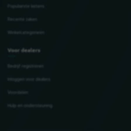
Populairste ketens
Recente zaken
Winkelcategorieën
Voor dealers
Bedrijf registreren
Inloggen voor dealers
Voordelen
Hulp en ondersteuning