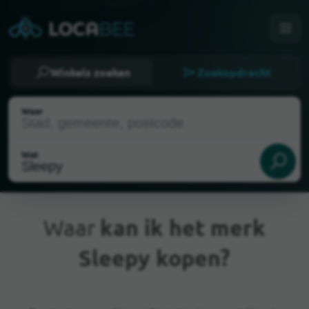
Winkels zoeken
Zoekopdracht
Waar
Wat
Waar
kan ik het merk
Sleepy kopen?
Huidige locatie