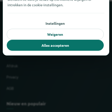
intrekken in de cookie-instellingen.
Over locabee
Instellingen
Feiten en cijfers
Weigeren
Partner
Alles accepteren
Wettelijk
Afdruk
Privacy
AGB
Nieuw en populair