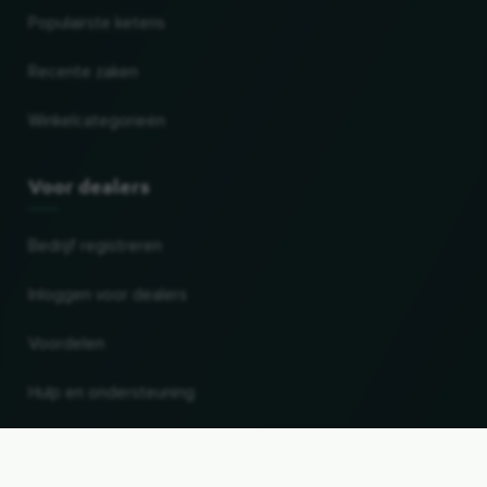
Populairste ketens
Recente zaken
Winkelcategorieën
Voor dealers
Bedrijf registreren
Inloggen voor dealers
Voordelen
Hulp en ondersteuning