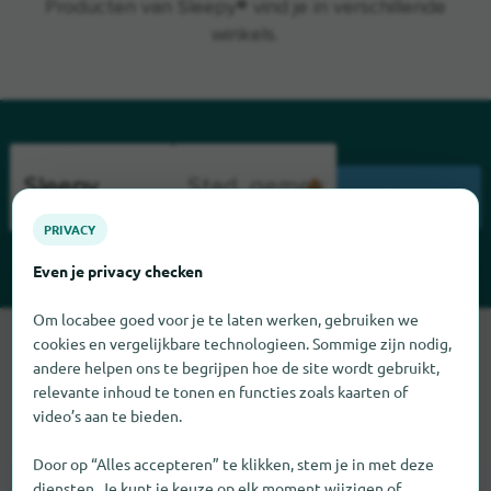
Producten van Sleepy® vind je in verschillende
winkels.
ZOEK
PRIVACY
Even je privacy checken
Om locabee goed voor je te laten werken, gebruiken we
Sorry, we kunnen Sleepy op dit moment niet vinden. Als u
cookies en vergelijkbare technologieen. Sommige zijn nodig,
weet waar Sleepy te vinden is, zouden we het erg op prijs
andere helpen ons te begrijpen hoe de site wordt gebruikt,
relevante inhoud te tonen en functies zoals kaarten of
stellen als u ons dat laat weten.
video’s aan te bieden.
Door op “Alles accepteren” te klikken, stem je in met deze
diensten. Je kunt je keuze op elk moment wijzigen of