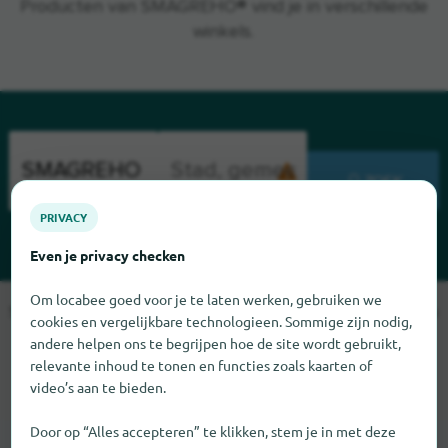
Producten van SMAGREHO® vind je in verschillende
winkels.
ZOEK
PRIVACY
Even je privacy checken
Om locabee goed voor je te laten werken, gebruiken we
Sorry, we kunnen SMAGREHO op dit moment niet vinden. Als u
cookies en vergelijkbare technologieen. Sommige zijn nodig,
weet waar SMAGREHO te vinden is, zouden we het erg op
andere helpen ons te begrijpen hoe de site wordt gebruikt,
prijs stellen als u ons dat laat weten.
relevante inhoud te tonen en functies zoals kaarten of
video’s aan te bieden.
Door op “Alles accepteren” te klikken, stem je in met deze