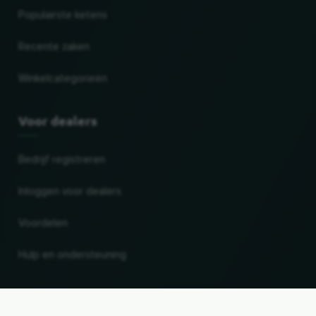
Populairste ketens
Recente zaken
Winkelcategorieën
Voor dealers
Bedrijf registreren
Inloggen voor dealers
Voordelen
Hulp en ondersteuning