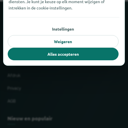
diensten. Je kunt je keuze op elk moment wijzigen of
intrekken in de cookie-instellingen.
Over locabee
Instellingen
Feiten en cijfers
Weigeren
Partner
Alles accepteren
Wettelijk
Afdruk
Privacy
AGB
Nieuw en populair