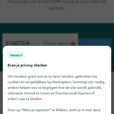
Producten van STADTER® vind je in verschillende
winkels.
ZOEK
PRIVACY
Even je privacy checken
Om locabee goed voor je te laten werken, gebruiken we
Sorry, we kunnen STADTER op dit moment niet vinden. Als u
cookies en vergelijkbare technologieen. Sommige zijn nodig,
weet waar STADTER te vinden is, zouden we het erg op prijs
andere helpen ons te begrijpen hoe de site wordt gebruikt,
stellen als u ons dat laat weten.
relevante inhoud te tonen en functies zoals kaarten of
video’s aan te bieden.
Door op “Alles accepteren” te klikken, stem je in met deze