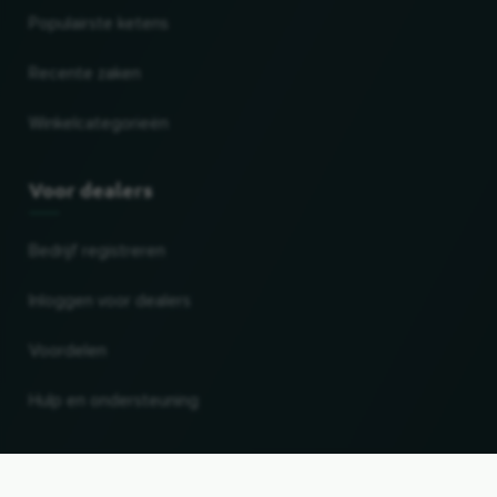
Populairste ketens
Recente zaken
Winkelcategorieën
Voor dealers
Bedrijf registreren
Inloggen voor dealers
Voordelen
Hulp en ondersteuning