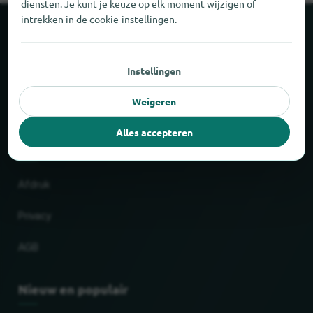
diensten. Je kunt je keuze op elk moment wijzigen of
intrekken in de cookie-instellingen.
Over locabee
Instellingen
Feiten en cijfers
Weigeren
Partner
Alles accepteren
Wettelijk
Afdruk
Privacy
AGB
Nieuw en populair