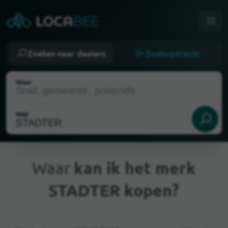
Zoeken naar dealers
Zoekopdracht
Waar
Wat
Waar
kan ik het merk
STADTER kopen?
Huidige locatie