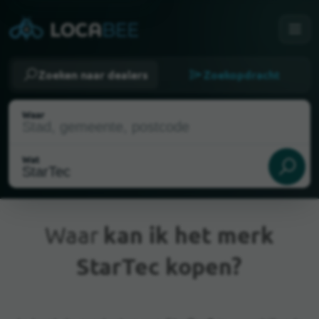
Zoeken naar dealers
Zoekopdracht
Waar
Wat
Waar
kan ik het merk
StarTec kopen?
Huidige locatie