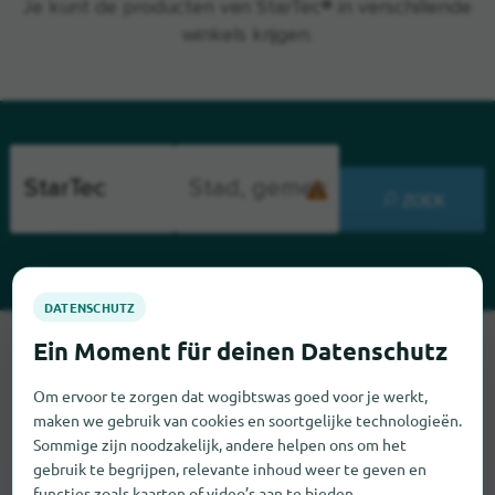
Je kunt de producten van StarTec® in verschillende
winkels krijgen.
ZOEK
Sorry, we kunnen StarTec op dit moment niet vinden. Als u
weet waar StarTec te vinden is, zouden we het erg op prijs
Om ervoor te zorgen dat wogibtswas goed voor je werkt,
stellen als u ons dat laat weten.
maken we gebruik van cookies en soortgelijke technologieën.
Sommige zijn noodzakelijk, andere helpen ons om het
gebruik te begrijpen, relevante inhoud weer te geven en
functies zoals kaarten of video’s aan te bieden.