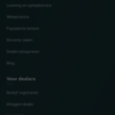
Levering en ophaalservice
Winkelcentra
Populairste ketens
Recente zaken
Dealercategorieën
Blog
Voor dealers
Bedrijf registreren
Inloggen dealer