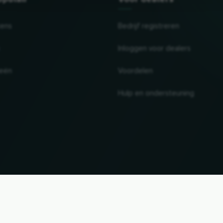
tens
Bedrijf registreren
Inloggen voor dealers
ieën
Voordelen
Hulp en ondersteuning
UP