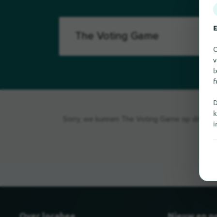
E
O
v
b
f
D
k
Sorry, we kunnen The Voting Game op dit momen
i
Over locabee
Nieuw en p