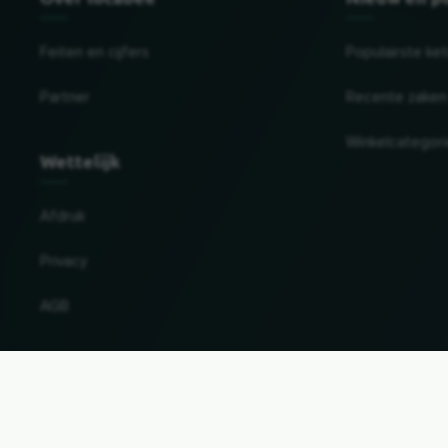
Feiten en cijfers
Populairste ke
Partner
Recente zaken
Winkelcategor
Wettelijk
Afdruk
Privacy
AGB
Land en taal wijzigen