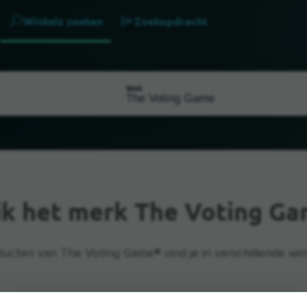
Winkels zoeken
Zoekopdracht
Wat
ik het merk The Voting G
ucten van The Voting Game® vind je in verschillende win