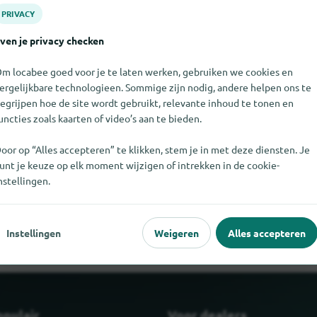
PRIVACY
ven je privacy checken
m locabee goed voor je te laten werken, gebruiken we cookies en
ergelijkbare technologieen. Sommige zijn nodig, andere helpen ons te
egrijpen hoe de site wordt gebruikt, relevante inhoud te tonen en
uncties zoals kaarten of video’s aan te bieden.
oor op “Alles accepteren” te klikken, stem je in met deze diensten. Je
unt je keuze op elk moment wijzigen of intrekken in de cookie-
t niet vinden. Als u weet waar The Voting Game te vinden is, zo
nstellingen.
laat weten.
Instellingen
Weigeren
Alles accepteren
opulair
Voor dealers