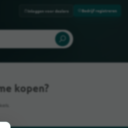
Bedrijf registreren
Inloggen voor dealers
ame kopen?
kels.