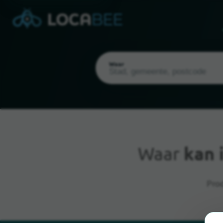
Waar
Waar
kan 
Huidige locatie
Prod