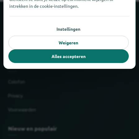
intrekken in de cookie-instellingen.
Over locabee
Instellingen
Cijfers en feiten
Weigeren
Partner
Alles accepteren
Juridisch
Colofon
Privacy
Voorwaarden
Nieuw en populair