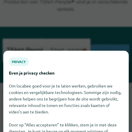
Producten van TShirt-People® vind je in verschillende
winkels.
ZOEKEN
PRIVACY
Even je privacy checken
Om locabee goed voor je te laten werken, gebruiken we
Sorry, we kunnen TShirt-People op dit moment niet vinden. Als
cookies en vergelijkbare technologieen. Sommige zijn nodig,
u weet waar TShirt-People te vinden is, zouden we het erg op
andere helpen ons te begrijpen hoe de site wordt gebruikt,
relevante inhoud te tonen en functies zoals kaarten of
prijs stellen als u ons dat laat weten.
video’s aan te bieden.
Door op “Alles accepteren” te klikken, stem je in met deze
diensten. Je kunt je keuze op elk moment wijzigen of