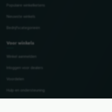
Populaire winkelketens
Nieuwste winkels
Bedrijfscategorieën
Voor winkels
Winkel aanmelden
Inloggen voor dealers
Voordelen
Hulp en ondersteuning