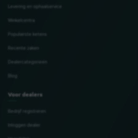
Levering en ophaalservice
Winkelcentra
Populairste ketens
Recente zaken
Dealercategorieën
Blog
Voor dealers
Bedrijf registreren
Inloggen dealer