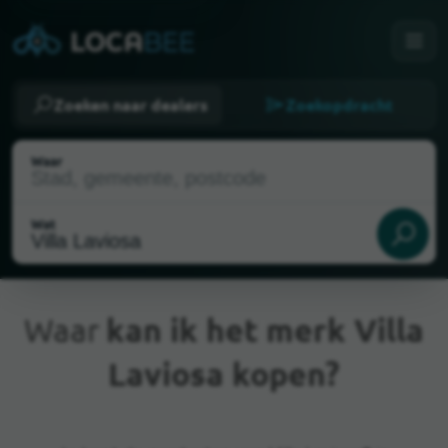
Zoeken naar dealers
Zoekopdracht
Waar
Wat
Waar
kan ik het merk Villa
Laviosa kopen?
Huidige locatie