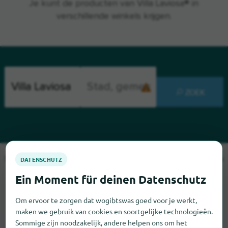
Je kunt de producten van Villa Laviosa® in
verschillende winkels krijgen.
ZOEK
Sorry, we kunnen Villa Laviosa op dit moment niet vinden. Als u
weet waar Villa Laviosa te vinden is, zouden we het erg op
prijs stellen als u ons dat laat weten.
Om ervoor te zorgen dat wogibtswas goed voor je werkt,
maken we gebruik van cookies en soortgelijke technologieën.
Sommige zijn noodzakelijk, andere helpen ons om het