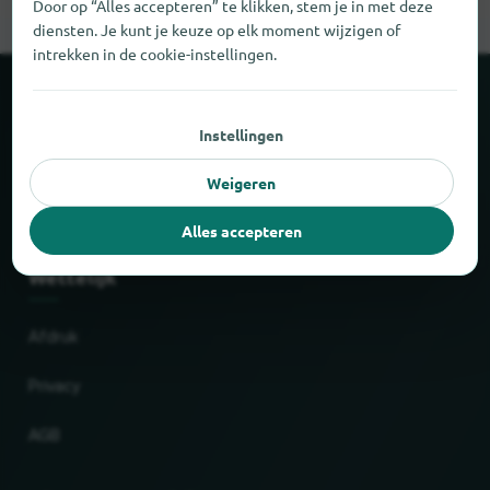
Door op “Alles accepteren” te klikken, stem je in met deze
diensten. Je kunt je keuze op elk moment wijzigen of
intrekken in de cookie-instellingen.
Over locabee
Instellingen
Feiten en cijfers
Weigeren
Partner
Alles accepteren
Wettelijk
Afdruk
Privacy
AGB