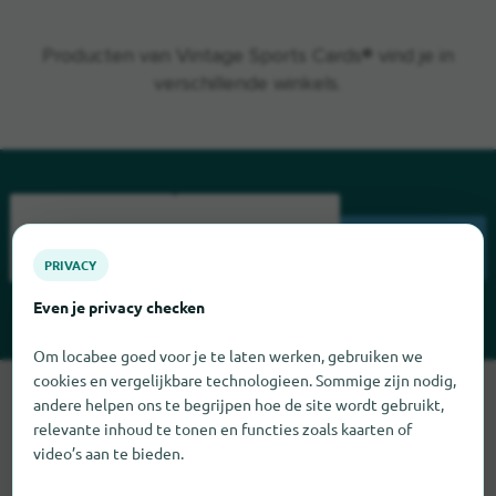
Producten van Vintage Sports Cards® vind je in
verschillende winkels.
ZOEK
PRIVACY
Even je privacy checken
Om locabee goed voor je te laten werken, gebruiken we
cookies en vergelijkbare technologieen. Sommige zijn nodig,
Sorry, we kunnen Vintage Sports Cards op dit moment niet
andere helpen ons te begrijpen hoe de site wordt gebruikt,
vinden. Als u weet waar Vintage Sports Cards te vinden is,
relevante inhoud te tonen en functies zoals kaarten of
zouden we het erg op prijs stellen als u ons dat laat weten.
video’s aan te bieden.