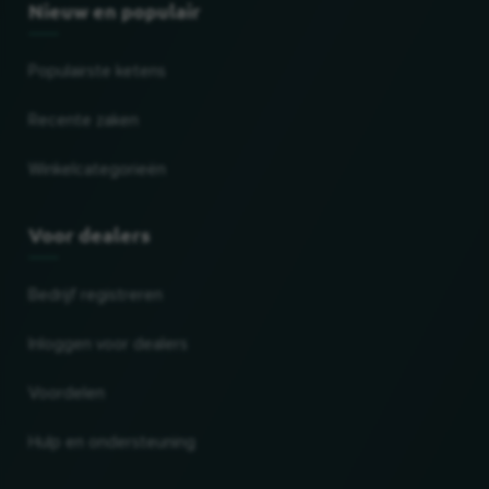
Nieuw en populair
Populairste ketens
Recente zaken
Winkelcategorieën
Voor dealers
Bedrijf registreren
Inloggen voor dealers
Voordelen
Hulp en ondersteuning