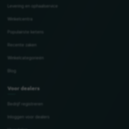
Levering en ophaalservice
Winkelcentra
Populairste ketens
Recente zaken
Winkelcategorieën
Blog
Voor dealers
Bedrijf registreren
Inloggen voor dealers