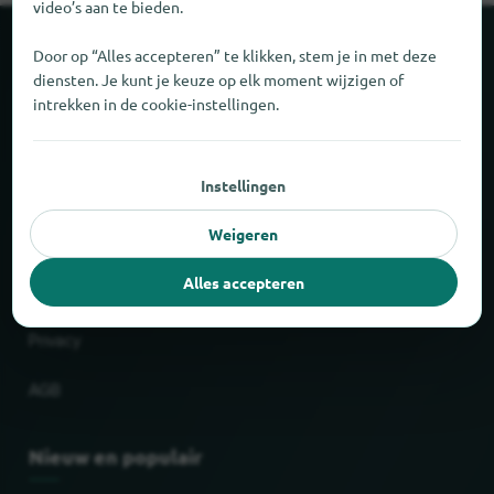
video’s aan te bieden.
Over locabee
Door op “Alles accepteren” te klikken, stem je in met deze
diensten. Je kunt je keuze op elk moment wijzigen of
intrekken in de cookie-instellingen.
Feiten en cijfers
Partner
Instellingen
Wettelijk
Weigeren
Alles accepteren
Afdruk
Privacy
AGB
Nieuw en populair