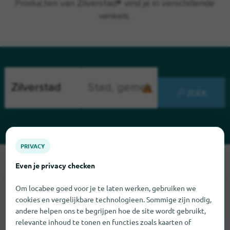
Producten van Zilverstad® vind je in verschillende
winkels.
ZOEK
PRIVACY
Sorry, we kunnen Zilverstad op dit moment niet vinden. Als u
Even je privacy checken
weet waar Zilverstad te vinden is, zouden we het erg op prijs
stellen als u ons dat laat weten.
Om locabee goed voor je te laten werken, gebruiken we
cookies en vergelijkbare technologieen. Sommige zijn nodig,
andere helpen ons te begrijpen hoe de site wordt gebruikt,
relevante inhoud te tonen en functies zoals kaarten of