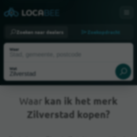
Zoeken naar dealers
Zoekopdracht
Waar
Wat
Waar
kan ik het merk
Zilverstad kopen?
Huidige locatie