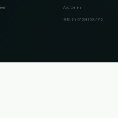
ieën
Voordelen
Hulp en ondersteuning
knamen en handelsmerken zijn eigendom van hun respectieve eigenaars. Alle informatie zond