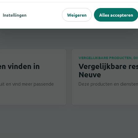
Instellingen
Weigeren
Alles accepteren
VERGELIJKBARE PRODUCTEN, D
n vinden in
Vergelijkbare re
Neuve
uit en vind meer passende
Deze producten en diensten 