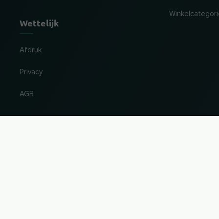
Winkelcategor
Wettelijk
Afdruk
Privacy
AGB
Land en taal wijzigen
© 2026, Wogibtswas / Locabee. Alle mer