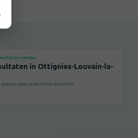
IENSTEN EN MERKEN
sultaten in Ottignies-Louvain-la-
passen vaak bij dezelfde behoefte.