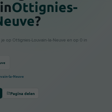
in
Ottignies-
Neuve
?
je op Ottignies-Louvain-la-Neuve en op 0 in
uve
uvain-la-Neuve
Pagina delen