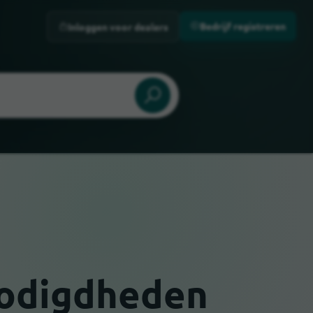
Bedrijf registreren
Inloggen voor dealers
odigdheden