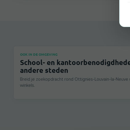
OOK IN DE OMGEVING
School- en kantoorbenodigdhede
andere steden
Breid je zoekopdracht rond Ottignies-Louvain-la-Neuve 
winkels.