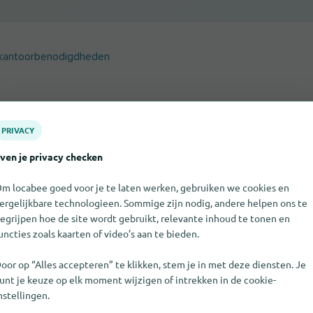
 kantoorbenodigdheden
PRIVACY
 School- en kantoorbenodigdheden op dit moment niet vin
. Als je weet waar School- en kantoorbenodigdheden staat,
ven je privacy checken
prijs stellen als je ons dat laat weten.
m locabee goed voor je te laten werken, gebruiken we cookies en
ergelijkbare technologieen. Sommige zijn nodig, andere helpen ons te
egrijpen hoe de site wordt gebruikt, relevante inhoud te tonen en
uncties zoals kaarten of video’s aan te bieden.
et gevonden in Ottignies-Louvain-la-Neuv
oor op “Alles accepteren” te klikken, stem je in met deze diensten. Je
kels en sturen je de antwoorden per e-mail.
unt je keuze op elk moment wijzigen of intrekken in de cookie-
nstellingen.