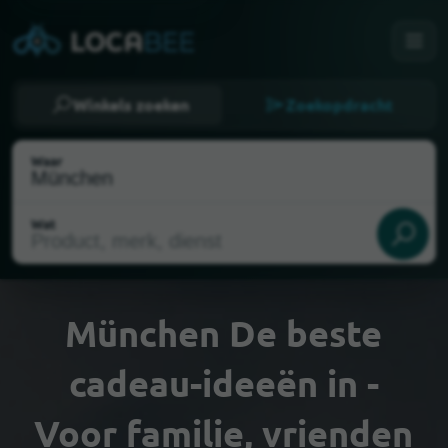
Winkels zoeken
Zoekopdracht
Waar
Wat
München De beste
cadeau-ideeën in -
Mijn locatie selecteren
Voor familie, vrienden