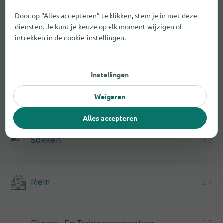
Door op “Alles accepteren” te klikken, stem je in met deze
Consumentenelektronica
11
diensten. Je kunt je keuze op elk moment wijzigen of
intrekken in de cookie-instellingen.
Gereedschap
39
Instellingen
Weigeren
Barbecues En Accessoires
39
Alles accepteren
Sokken
49
Riem
27