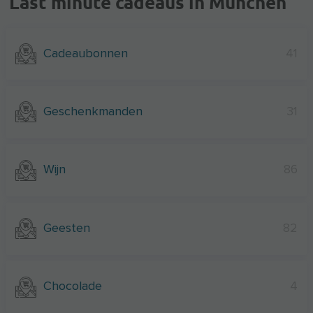
Last minute cadeaus in München
Cadeaubonnen
41
Geschenkmanden
31
Wijn
86
Geesten
82
Chocolade
4