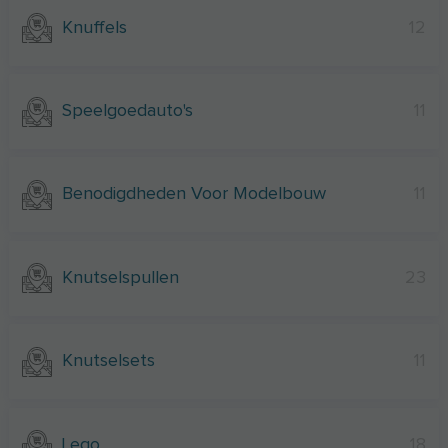
Knuffels
12
Speelgoedauto's
11
Benodigdheden Voor Modelbouw
11
Knutselspullen
23
Knutselsets
11
Lego
18