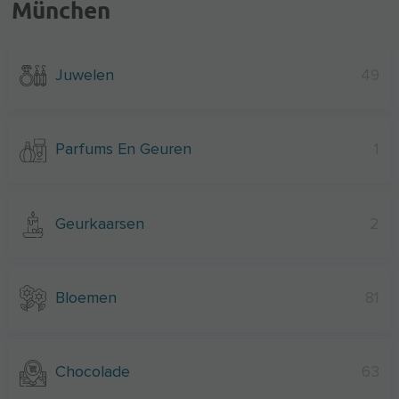
München
Juwelen
49
Parfums En Geuren
1
Geurkaarsen
2
Bloemen
81
Chocolade
63