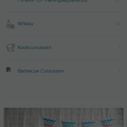
Fitness- En Trainingsapparatuur
27
Whisky
54
Kookcursussen
1
Barbecue Cursussen
1