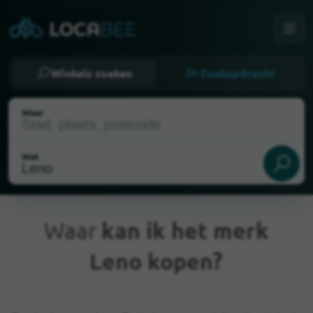
Winkels zoeken
Zoekopdracht
Waar
Wat
Waar
kan ik het merk
Leno kopen?
Huidige locatie