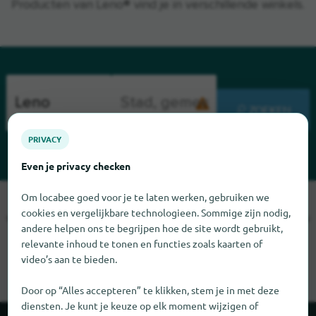
Producten van Leno® vind je in verschillende winkels.
ZOEKEN
PRIVACY
Even je privacy checken
Om locabee goed voor je te laten werken, gebruiken we
Sorry, we kunnen Leno op dit moment niet vinden. Als u weet
cookies en vergelijkbare technologieen. Sommige zijn nodig,
waar Leno te vinden is, zouden we het erg op prijs stellen als u
andere helpen ons te begrijpen hoe de site wordt gebruikt,
ons dat laat weten.
relevante inhoud te tonen en functies zoals kaarten of
video’s aan te bieden.
Door op “Alles accepteren” te klikken, stem je in met deze
diensten. Je kunt je keuze op elk moment wijzigen of