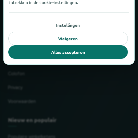
intrekken in de cookie-instellingen.
Over locabee
Instellingen
Cijfers en feiten
Weigeren
Partner
Alles accepteren
Juridisch
Colofon
Privacy
Voorwaarden
Nieuw en populair
Populaire winkelketens