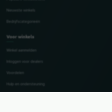
Nieuwste winkels
Bedrijfscategorieën
Voor winkels
Winkel aanmelden
Inloggen voor dealers
Voordelen
Hulp en ondersteuning